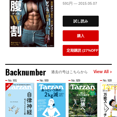
591円 — 2015.05.07
試し読み
購入
定期購読 (27%OFF)
Backnumber
View All
過去の号はこちらから
No. 931
No. 930
No. 929
No. 928