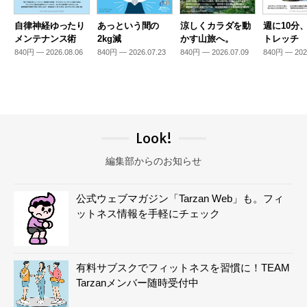
自律神経ゆったり
あっという間の
涼しくカラダを動
週に10分
メンテナンス術
2kg減
かす山旅へ。
トレッチ
840円 — 2026.08.06
840円 — 2026.07.23
840円 — 2026.07.09
840円 — 202
Look!
編集部からのお知らせ
公式ウェブマガジン「Tarzan Web」も。フィ
ットネス情報を手軽にチェック
有料サブスクでフィットネスを習慣に！TEAM
Tarzanメンバー随時受付中