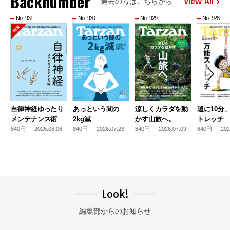
Backnumber
View All
過去の号はこちらから
No. 931
No. 930
No. 929
No. 928
自律神経ゆったり
あっという間の
涼しくカラダを動
週に10分
メンテナンス術
2kg減
かす山旅へ。
トレッチ
840円 — 2026.08.06
840円 — 2026.07.23
840円 — 2026.07.09
840円 — 202
Look!
編集部からのお知らせ