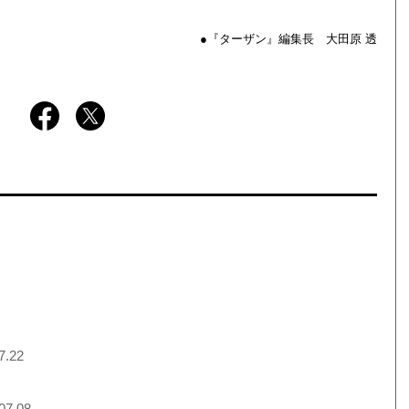
●『ターザン』編集長 大田原 透
7.22
07.08