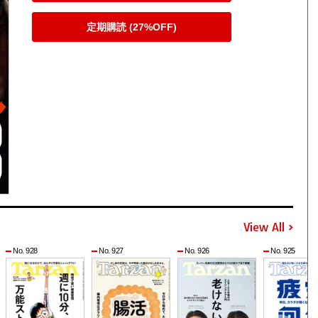
定期購読 (27%OFF)
View All
No. 928
No. 927
No. 926
No. 925