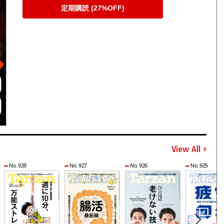
定期購読 (27%OFF)
View All
No. 928
No. 927
No. 926
No. 925