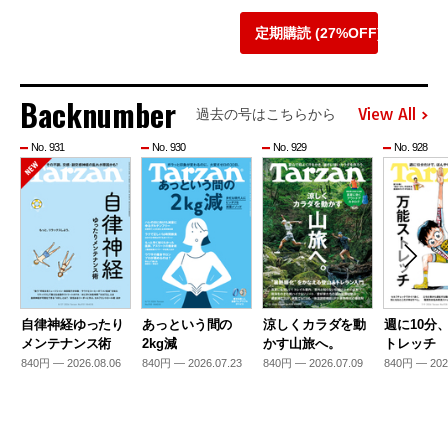
定期購読 (27%OFF)
Backnumber
View All
過去の号はこちらから
No. 931
No. 930
No. 929
No. 928
自律神経ゆったり
あっという間の
涼しくカラダを動
週に10分
メンテナンス術
2kg減
かす山旅へ。
トレッチ
840円 — 2026.08.06
840円 — 2026.07.23
840円 — 2026.07.09
840円 — 202