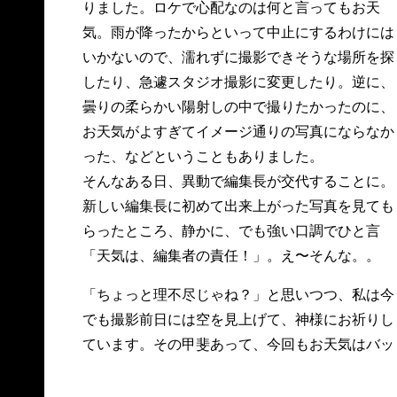
りました。ロケで心配なのは何と言ってもお天
気。雨が降ったからといって中止にするわけには
いかないので、濡れずに撮影できそうな場所を探
したり、急遽スタジオ撮影に変更したり。逆に、
曇りの柔らかい陽射しの中で撮りたかったのに、
お天気がよすぎてイメージ通りの写真にならなか
った、などということもありました。
そんなある日、異動で編集長が交代することに。
新しい編集長に初めて出来上がった写真を見ても
らったところ、静かに、でも強い口調でひと言
「天気は、編集者の責任！」。え〜そんな。。
「ちょっと理不尽じゃね？」と思いつつ、私は今
でも撮影前日には空を見上げて、神様にお祈りし
ています。その甲斐あって、今回もお天気はバッ