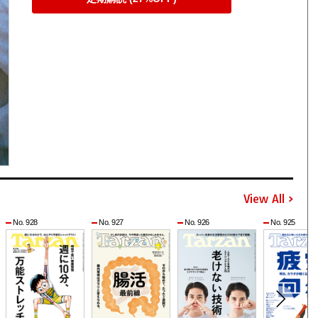
View All
No. 928
No. 927
No. 926
No. 925