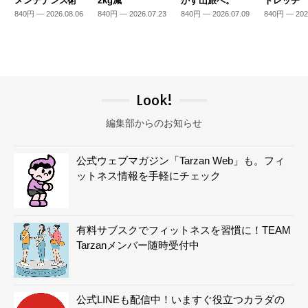
メンテナンス術
2kg減
かす山旅へ。
トレッチ
840円 — 2026.08.06
840円 — 2026.07.23
840円 — 2026.07.09
840円 — 202
Look!
編集部からのお知らせ
公式ウェブマガジン「Tarzan Web」も。フィ
ットネス情報を手軽にチェック
有料サブスクでフィットネスを習慣に！TEAM
Tarzanメンバー随時受付中
公式LINEも配信中！いますぐ役立つカラダの