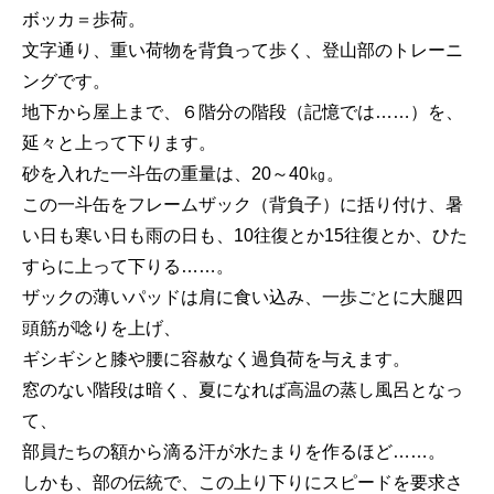
ボッカ＝歩荷。
文字通り、重い荷物を背負って歩く、登山部のトレーニ
ングです。
地下から屋上まで、６階分の階段（記憶では……）を、
延々と上って下ります。
砂を入れた一斗缶の重量は、20～40㎏。
この一斗缶をフレームザック（背負子）に括り付け、暑
い日も寒い日も雨の日も、10往復とか15往復とか、ひた
すらに上って下りる……。
ザックの薄いパッドは肩に食い込み、一歩ごとに大腿四
頭筋が唸りを上げ、
ギシギシと膝や腰に容赦なく過負荷を与えます。
窓のない階段は暗く、夏になれば高温の蒸し風呂となっ
て、
部員たちの額から滴る汗が水たまりを作るほど……。
しかも、部の伝統で、この上り下りにスピードを要求さ