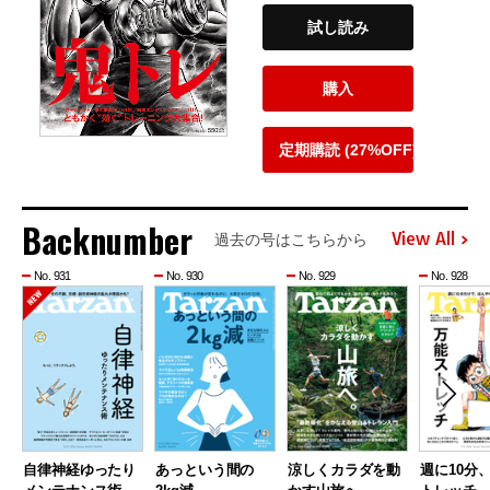
試し読み
購入
定期購読 (27%OFF)
Backnumber
View All
過去の号はこちらから
No. 931
No. 930
No. 929
No. 928
自律神経ゆったり
あっという間の
涼しくカラダを動
週に10分