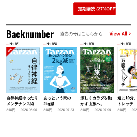
定期購読 (27%OFF)
Backnumber
View All
過去の号はこちらから
No. 931
No. 930
No. 929
No. 928
自律神経ゆったり
あっという間の
涼しくカラダを動
週に10分
メンテナンス術
2kg減
かす山旅へ。
トレッチ
840円 — 2026.08.06
840円 — 2026.07.23
840円 — 2026.07.09
840円 — 202