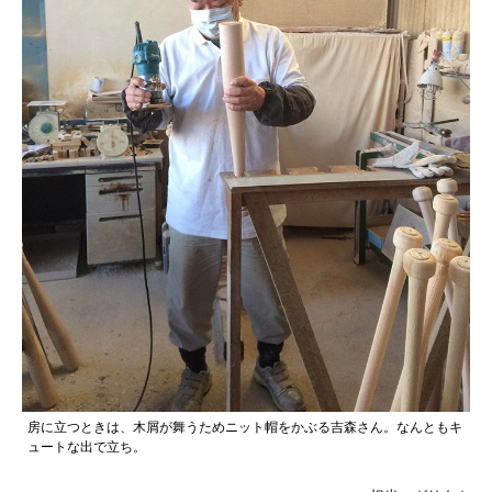
房に立つときは、木屑が舞うためニット帽をかぶる吉森さん。なんともキ
ュートな出で立ち。