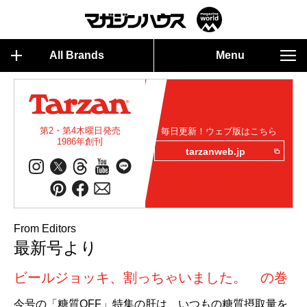
All Brands
Menu
第2・第4木曜日発売
毎日更新！ウェブ版はこちら
1986年創刊
tarzanweb.jp
From Editors
最新号より
ビールジョッキ、割っちゃいました。 の巻
今号の「糖質OFF」特集の肝は、いつもの糖質摂取量を