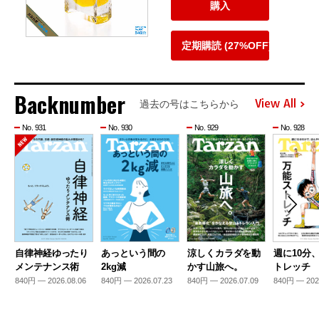
購入
定期購読 (27%OFF)
Backnumber
View All
過去の号はこちらから
No. 931
No. 930
No. 929
No. 928
自律神経ゆったり
あっという間の
涼しくカラダを動
週に10分
メンテナンス術
2kg減
かす山旅へ。
トレッチ
840円 — 2026.08.06
840円 — 2026.07.23
840円 — 2026.07.09
840円 — 202