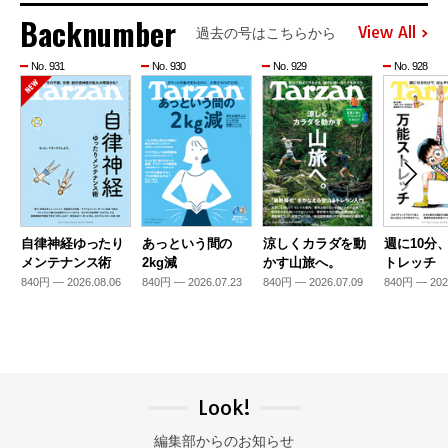
Backnumber
View All
過去の号はこちらから
No. 931
No. 930
No. 929
No. 928
自律神経ゆったり
あっという間の
涼しくカラダを動
週に10分
メンテナンス術
2kg減
かす山旅へ。
トレッチ
840円 — 2026.08.06
840円 — 2026.07.23
840円 — 2026.07.09
840円 — 202
Look!
編集部からのお知らせ