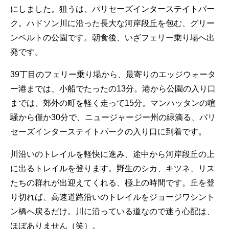
にしました。狙うは、パリセーズインターステイトパー
ク。ハドソン川に沿った長大な河岸段丘を包む、グリー
ンベルトの公園です。朝食後、いざフェリー乗り場へ出
発です。
39丁目のフェリー乗り場から、最寄りのエッジウォータ
ー港までは、小船でたったの13分。港から公園の入り口
までは、郊外の町を軽く走って15分。マンハッタンの喧
騒から僅か30分で、ニュージャージー州の緑滴る、パリ
セーズインターステイトパークの入り口に到着です。
川沿いのトレイルを軽快に進み、途中から河岸段丘の上
に出るトレイルを登ります。野生のシカ、キツネ、リス
たちの群れが出迎えてくれる、極上の時間です。丘を登
り切れば、高速道路沿いのトレイルをジョージワシント
ン橋へ戻るだけ。川に沿っている道なので迷う心配は、
ほぼありません（笑）。