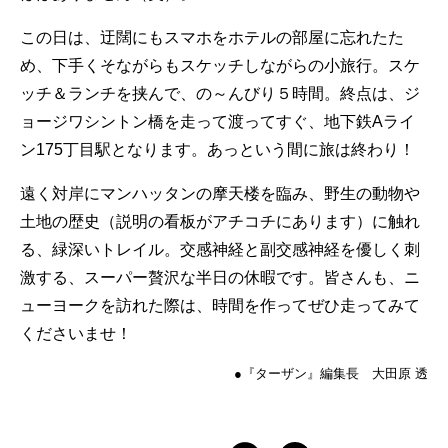
この日は、迂闊にもスマホをホテルの部屋に忘れたた
め、下手くそながらもスケッチしながらの小旅行。スケ
ッチ＆ランチを挟んで、の～んびり５時間。終点は、ジ
ョージワシントン橋を走って渡ってすぐ、地下鉄Aライ
ン175丁目駅となります。あっという間に旅は終わり！
遠く対岸にマンハッタンの摩天楼を臨み、野生の動物や
土地の歴史（説明の看板がアチコチにあります）に触れ
る、緑深いトレイル。交感神経と副交感神経を優しく刺
激する、スーパー贅沢な半日の休暇です。皆さんも、ニ
ューヨークを訪れた際は、時間を作ってぜひ走ってみて
くださいませ！
●『ターザン』編集長 大田原 透