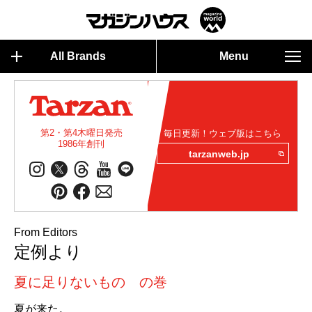
All Brands
Menu
第2・第4木曜日発売
毎日更新！ウェブ版はこちら
1986年創刊
tarzanweb.jp
From Editors
定例より
夏に足りないもの の巻
夏が来た。