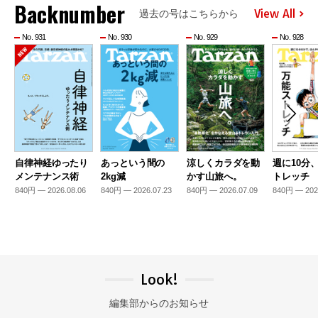
Backnumber
View All
過去の号はこちらから
No. 931
No. 930
No. 929
No. 928
自律神経ゆったり
あっという間の
涼しくカラダを動
週に10分
メンテナンス術
2kg減
かす山旅へ。
トレッチ
840円 — 2026.08.06
840円 — 2026.07.23
840円 — 2026.07.09
840円 — 202
Look!
編集部からのお知らせ