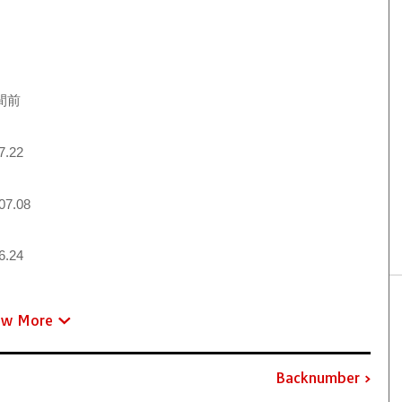
間前
7.22
07.08
6.24
ew More
Backnumber