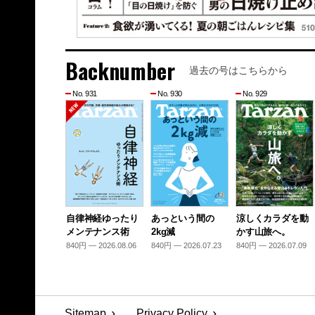
Backnumber
過去の号はこちらから
No. 931
No. 930
No. 929
自律神経ゆったり
あっという間の
涼しくカラダを動
メンテナンス術
2kg減
かす山旅へ。
840円 — 2026.08.06
840円 — 2026.07.23
840円 — 2026.07.09
Sitemap
Privacy Policy