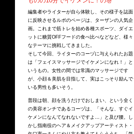
ものの10分でイケメンに！の巻
編集者やライターが自ら体験し、その様子を誌面
に反映させるルポのページは、ターザンの人気企
画。これまで筋トレを始め各種スポーツ、ダイエ
ットに糖質OFFフードの食べ比べなどなど、様々
なテーマに挑戦してきました。
そして今回、ライターのコーヅに与えられたお題
は「フェイスマッサージでイケメンになれ！」と
いうもの。女性の間では常識のマッサージです
が、小顔＆美肌を目指して、実はこっそり励んで
いる男性も多いそう。
普段は朝、顔を洗うだけでおしまい、という全く
の美容オンチであるコーヅは、「そんな、すぐイ
ケメンになんてなれないですよ…」と及び腰。し
かし指南役のヘア＆メイクアップアーティスト・
矢口憲一さんにやり方を教えてもらううち、「気