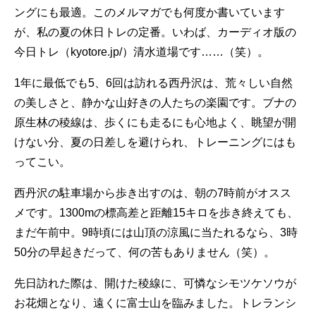
ングにも最適。このメルマガでも何度か書いています
が、私の夏の休日トレの定番。いわば、カーディオ版の
今日トレ（
kyotore.jp/
）清水道場です……（笑）。
1年に最低でも5、6回は訪れる西丹沢は、荒々しい自然
の美しさと、静かな山好きの人たちの楽園です。ブナの
原生林の稜線は、歩くにも走るにも心地よく、眺望が開
けない分、夏の日差しを避けられ、トレーニングにはも
ってこい。
西丹沢の駐車場から歩き出すのは、朝の7時前がオスス
メです。1300mの標高差と距離15キロを歩き終えても、
まだ午前中。9時頃には山頂の涼風に当たれるなら、3時
50分の早起きだって、何の苦もありません（笑）。
先日訪れた際は、開けた稜線に、可憐なシモツケソウが
お花畑となり、遠くに富士山を臨みました。トレランシ