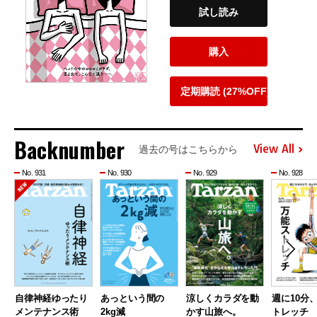
試し読み
購入
定期購読 (27%OFF)
Backnumber
View All
過去の号はこちらから
No. 931
No. 930
No. 929
No. 928
自律神経ゆったり
あっという間の
涼しくカラダを動
週に10分
メンテナンス術
2kg減
かす山旅へ。
トレッチ