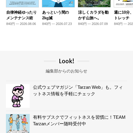
自律神経ゆったり
あっという間の
涼しくカラダを動
週に10分
メンテナンス術
2kg減
かす山旅へ。
トレッチ
840円 — 2026.08.06
840円 — 2026.07.23
840円 — 2026.07.09
840円 — 202
Look!
編集部からのお知らせ
公式ウェブマガジン「Tarzan Web」も。フィ
ットネス情報を手軽にチェック
有料サブスクでフィットネスを習慣に！TEAM
Tarzanメンバー随時受付中