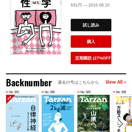
591円 — 2016.08.10
試し読み
購入
定期購読 (27%OFF)
Backnumber
View All
過去の号はこちらから
No. 931
No. 930
No. 929
No. 928