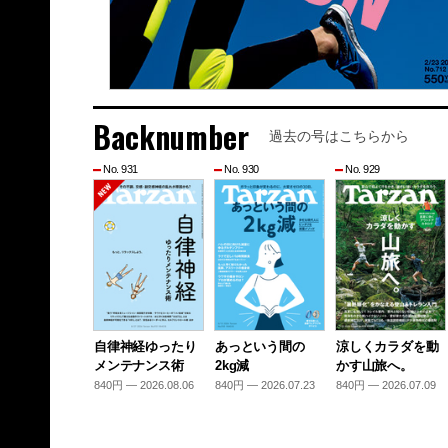
Backnumber
過去の号はこちらから
No. 931
No. 930
No. 929
自律神経ゆったり
あっという間の
涼しくカラダを動
メンテナンス術
2kg減
かす山旅へ。
840円 — 2026.08.06
840円 — 2026.07.23
840円 — 2026.07.09