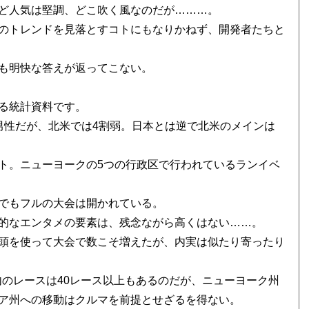
ど人気は堅調、どこ吹く風なのだが………。
のトレンドを見落とすコトにもなりかねず、開発者たちと
も明快な答えが返ってこない。
る統計資料です。
男性だが、北米では4割弱。日本とは逆で北米のメインは
ト。ニューヨークの5つの行政区で行われているランイベ
でもフルの大会は開かれている。
的なエンタメの要素は、残念ながら高くはない……。
頭を使って大会で数こそ増えたが、内実は似たり寄ったり
圏内のレースは40レース以上もあるのだが、ニューヨーク州
ア州への移動はクルマを前提とせざるを得ない。