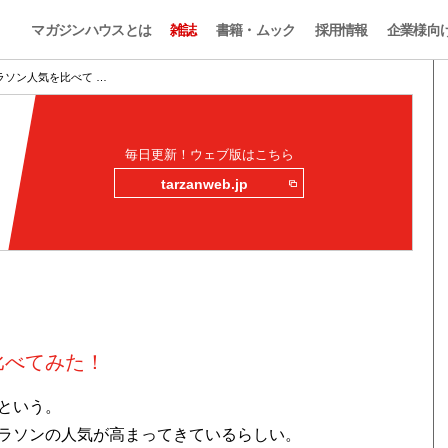
マガジンハウスとは
雑誌
書籍・ムック
採用情報
企業様向
ラソン人気を比べて …
毎日更新！ウェブ版はこちら
tarzanweb.jp
比べてみた！
という。
ラソンの人気が高まってきているらしい。