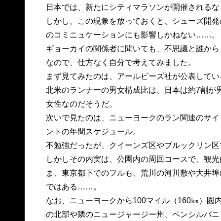
日本では、新たにシティマラソンが開催されるな
しかし、この現象を放っておくと、シューズ開発
のコミニュケーションにも影響しかねない……。
ギョーカイの関係者に聞いても、不思議と誰から
なので、仕方なく自分で考えてみました。
まず見てみたのは、アールビーズ社が公表してい
北米のランナーの男女構成比は、日本は約7割が
女性なのだそうだ。
次いで見たのは、ニューヨークのラン関連のサイ
ントの年間スケジュール。
不勉強だったが、クイーンズ区やブルックリン区
しかしその内実は、公園内の周回コースで、観光
ま、東京都下でのフルも、荒川の河川敷や大井埠
ではある……。
なお、ニューヨークから100マイル（160㎞）
の北部や隣のニュージャージー州、ペンシルバニ