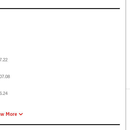
7.22
07.08
6.24
ew More