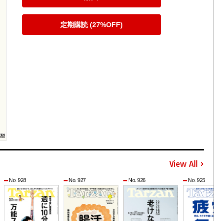
定期購読 (27%OFF)
View All
No. 928
No. 927
No. 926
No. 925