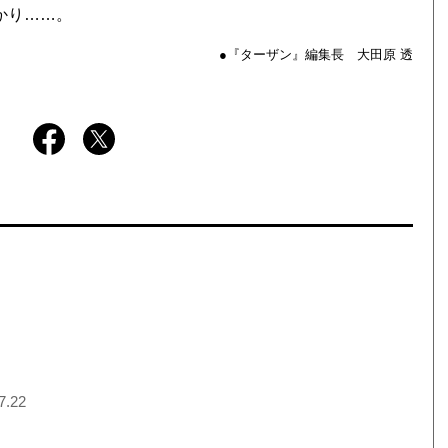
かり……。
●『ターザン』編集長 大田原 透
7.22