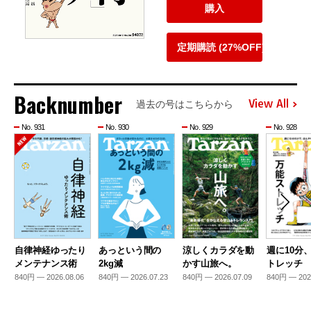
購入
定期購読 (27%OFF)
Backnumber
View All
過去の号はこちらから
No. 931
No. 930
No. 929
No. 928
自律神経ゆったり
あっという間の
涼しくカラダを動
週に10分
メンテナンス術
2kg減
かす山旅へ。
トレッチ
840円 — 2026.08.06
840円 — 2026.07.23
840円 — 2026.07.09
840円 — 202