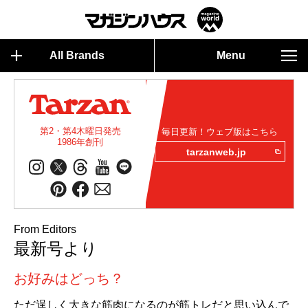
All Brands
Menu
第2・第4木曜日発売
毎日更新！ウェブ版はこちら
1986年創刊
tarzanweb.jp
From Editors
最新号より
お好みはどっち？
ただ逞しく大きな筋肉になるのが筋トレだと思い込んで