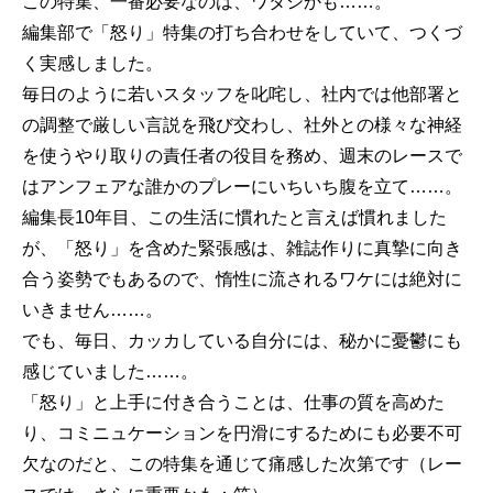
この特集、一番必要なのは、ワタシかも……。
編集部で「怒り」特集の打ち合わせをしていて、つくづ
く実感しました。
毎日のように若いスタッフを叱咤し、社内では他部署と
の調整で厳しい言説を飛び交わし、社外との様々な神経
を使うやり取りの責任者の役目を務め、週末のレースで
はアンフェアな誰かのプレーにいちいち腹を立て……。
編集長10年目、この生活に慣れたと言えば慣れました
が、「怒り」を含めた緊張感は、雑誌作りに真摯に向き
合う姿勢でもあるので、惰性に流されるワケには絶対に
いきません……。
でも、毎日、カッカしている自分には、秘かに憂鬱にも
感じていました……。
「怒り」と上手に付き合うことは、仕事の質を高めた
り、コミニュケーションを円滑にするためにも必要不可
欠なのだと、この特集を通じて痛感した次第です（レー