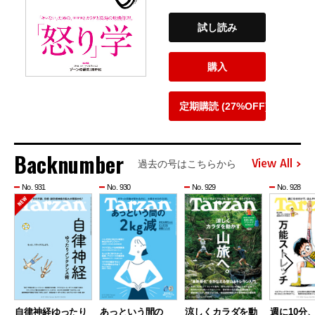
試し読み
購入
定期購読 (27%OFF)
Backnumber
View All
過去の号はこちらから
No. 931
No. 930
No. 929
No. 928
自律神経ゆったり
あっという間の
涼しくカラダを動
週に10分