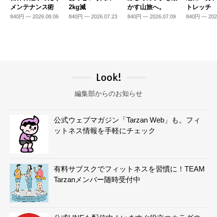
メンテナンス術
2kg減
かす山旅へ。
トレッチ
840円 — 2026.08.06
840円 — 2026.07.23
840円 — 2026.07.09
840円 — 202
Look!
編集部からのお知らせ
公式ウェブマガジン「Tarzan Web」も。フィ
ットネス情報を手軽にチェック
有料サブスクでフィットネスを習慣に！TEAM
Tarzanメンバー随時受付中