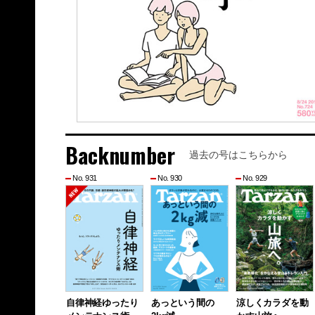
Backnumber
過去の号はこちらから
No. 931
No. 930
No. 929
自律神経ゆったり
あっという間の
涼しくカラダを動