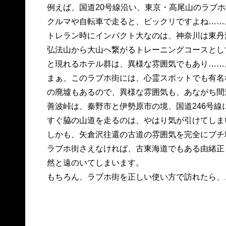
例えば、国道20号線沿い、東京・高尾山のラブホ
クルマや自転車で走ると、ビックリですよね……
トレラン時にインパクト大なのは、神奈川は東丹
弘法山から大山へ繋がるトレーニングコースとし
と現れるホテル群は、異様な雰囲気でもあり……
まぁ、このラブホ街には、心霊スポットでも有名
の廃墟もあるので、異様な雰囲気も、あながち間
善波峠は、秦野市と伊勢原市の境、国道246号
すぐ脇の山道を走るのは、やはり気が引けてしま
しかも、矢倉沢往還の古道の雰囲気を完全にブチ
ラブホ街さえなければ、古東海道でもある由緒正
然と遠のいてしまいます。
もちろん、ラブホ街を正しい使い方で訪れたら、