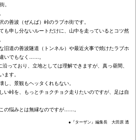
街。
。
沢の善波（ぜんば）峠のラブホ街です。
ても申し分ないルートだけに、山中を走っているとコツ然
。
な旧道の善波隧道（トンネル）や最近火事で焼けたラブホ
違いでもなく……。
線に沿っており、立地としては理解できますが、真っ昼間、
います。
壊し、景観もヘッタくれもない。
しい峠を、もっとチョクチョク走りたいのですが、足は自
この悩みとは無縁なのですが……。
●『ターザン』編集長 大田原 透