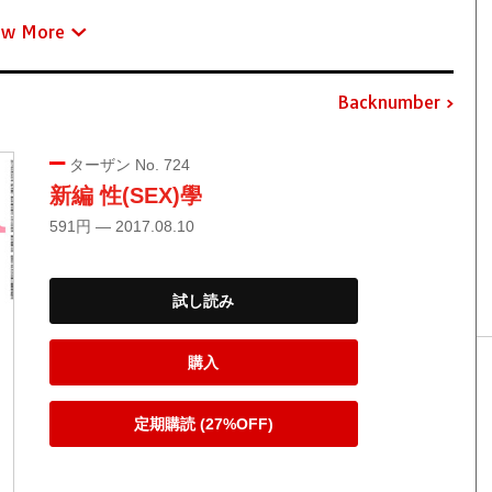
ew More
Backnumber
ターザン No. 724
新編 性(SEX)學
591円 — 2017.08.10
試し読み
購入
定期購読 (27%OFF)