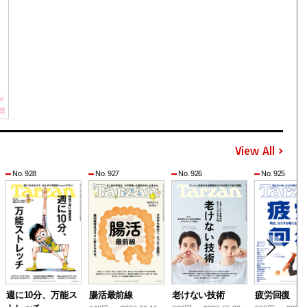
View All
No. 928
No. 927
No. 926
No. 925
週に10分、万能ス
腸活最前線
老けない技術
疲労回復