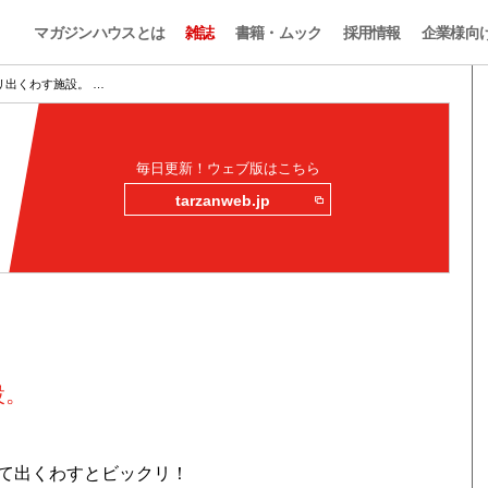
マガジンハウスとは
雑誌
書籍・ムック
採用情報
企業様向
リ出くわす施設。 …
毎日更新！ウェブ版はこちら
tarzanweb.jp
設。
て出くわすとビックリ！