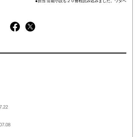
●担当:官能小説も２０冊程読み込みました。ワタベ
7.22
07.08