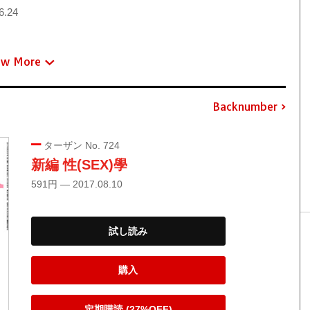
6.24
ew More
Backnumber
ターザン No. 724
新編 性(SEX)學
591円 — 2017.08.10
試し読み
購入
定期購読 (27%OFF)