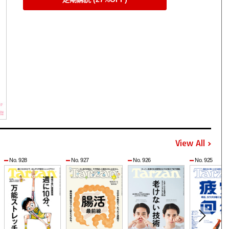
View All
No. 928
No. 927
No. 926
No. 925