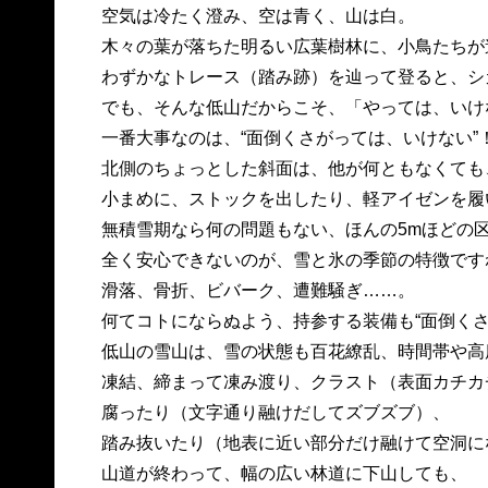
空気は冷たく澄み、空は青く、山は白。
木々の葉が落ちた明るい広葉樹林に、小鳥たちが
わずかなトレース（踏み跡）を辿って登ると、シ
でも、そんな低山だからこそ、「やっては、いけ
一番大事なのは、“面倒くさがっては、いけない”
北側のちょっとした斜面は、他が何ともなくても
小まめに、ストックを出したり、軽アイゼンを履
無積雪期なら何の問題もない、ほんの5mほどの
全く安心できないのが、雪と氷の季節の特徴です
滑落、骨折、ビバーク、遭難騒ぎ……。
何てコトにならぬよう、持参する装備も“面倒くさ
低山の雪山は、雪の状態も百花繚乱、時間帯や高
凍結、締まって凍み渡り、クラスト（表面カチカ
腐ったり（文字通り融けだしてズブズブ）、
踏み抜いたり（地表に近い部分だけ融けて空洞に
山道が終わって、幅の広い林道に下山しても、