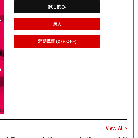
試し読み
購入
定期購読 (27%OFF)
View All