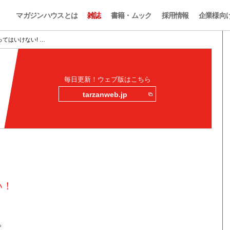
マガジンハウスとは
雑誌
書籍・ムック
採用情報
企業様向
てはいけない! …
毎日更新！ウェブ版はこちら
tarzanweb.jp
い！
。