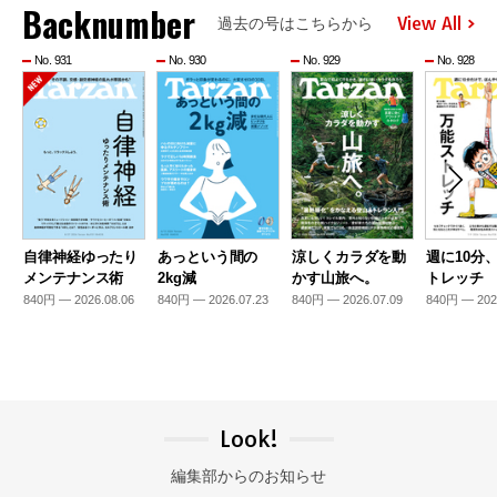
Backnumber
View All
過去の号はこちらから
No. 931
No. 930
No. 929
No. 928
自律神経ゆったり
あっという間の
涼しくカラダを動
週に10分
メンテナンス術
2kg減
かす山旅へ。
トレッチ
840円 — 2026.08.06
840円 — 2026.07.23
840円 — 2026.07.09
840円 — 202
Look!
編集部からのお知らせ