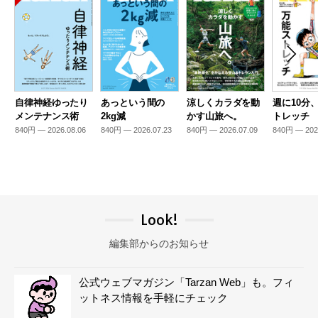
自律神経ゆったり
あっという間の
涼しくカラダを動
週に10分
メンテナンス術
2kg減
かす山旅へ。
トレッチ
840円 — 2026.08.06
840円 — 2026.07.23
840円 — 2026.07.09
840円 — 202
Look!
編集部からのお知らせ
公式ウェブマガジン「Tarzan Web」も。フィ
ットネス情報を手軽にチェック