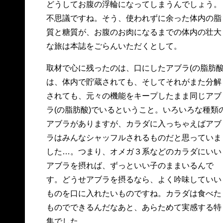
どうしてお腹の浮輪になってしまうんでしょう。
不思議ですね。そう、使われずに余った体内の脂
質と糖質が、お腹のお肉になるまでの体内の壮大
な旅は本誌をごらんいただくとして。
取材で心に残ったのは、口にしたアブラ(の脂肪酸
は、体内で貯蔵されても、そしてそれがまた分解
されても、元々の機能をキープしたまま同じアブ
ラ(の脂肪酸)でいるということ。いろいろな種類
アブラがありますが、カラダに入っちゃえばアブ
ラはみんなシャッフルされるものだと思っていま
した…。つまり、オメガ３系などのカラダにいい
アブラを摂れば、ずっといい子のままいるんで
す。どうせアブラを摂るなら、よく吟味していい
ものを口に入れたいものですね。カラダは食べた
ものでできるんだなあと、あらためて実感する特
集でした。