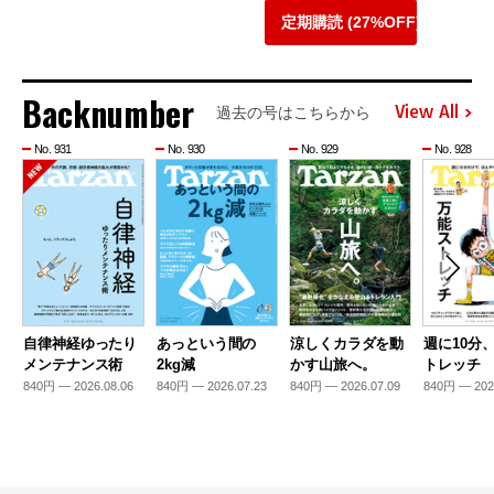
定期購読 (27%OFF)
Backnumber
View All
過去の号はこちらから
No. 931
No. 930
No. 929
No. 928
自律神経ゆったり
あっという間の
涼しくカラダを動
週に10分
メンテナンス術
2kg減
かす山旅へ。
トレッチ
840円 — 2026.08.06
840円 — 2026.07.23
840円 — 2026.07.09
840円 — 202