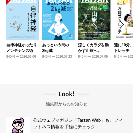
自律神経ゆったり
あっという間の
涼しくカラダを動
週に10分
メンテナンス術
2kg減
かす山旅へ。
トレッチ
840円 — 2026.08.06
840円 — 2026.07.23
840円 — 2026.07.09
840円 — 202
Look!
編集部からのお知らせ
公式ウェブマガジン「Tarzan Web」も。フィ
ットネス情報を手軽にチェック