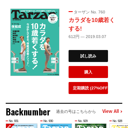
ターザン No. 760
カラダを10歳若く
する!
612円 — 2019.03.07
試し読み
購入
定期購読 (27%OFF)
Backnumber
View All
過去の号はこちらから
No. 931
No. 930
No. 929
No. 928