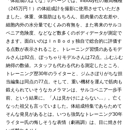
「体組成のはてな」のページでは、InBody社の最高機種
（245万円！）の体組成計を撮影に使用させていただき
ました。体重、体脂肪はもちろん、筋肉量の左右差や、
細胞内外の水分量でむくみの有無を、また将来のサルコ
ペニア危険度、などなど数多くのボディデータが測定で
きます。面白いのはＩｎＢｏｄｙ独自で総合的に評価す
る点数が表示されること。トレーニング習慣のあるモデ
ルさんは82点、ぽっちゃりモデルさんは72点。ふむふむ
納得の数値。スタッフも代わる代わる測定したところ、
トレーニング歴30年のライターと、ジムさぼりがちな担
当編集は同点の77点。そして、重い機材を運んで筋肉も
鍛えられていそうなカメラマンは、サルコペニア一歩手
前、という結果に。「人は見かけによらない…」。亡く
なった祖父も言っていました。体組成特集であらためて
そんな発見があるとは。いつも強気なトレーニング30年
ライター氏の悔しそうな表情（劇画調）は、目に焼き付