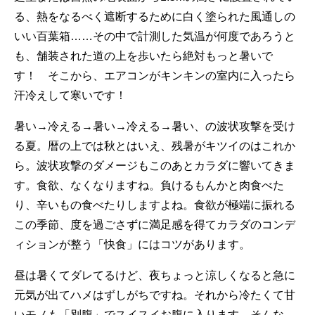
る、熱をなるべく遮断するために白く塗られた風通しの
いい百葉箱……その中で計測した気温が何度であろうと
も、舗装された道の上を歩いたら絶対もっと暑いで
す！ そこから、エアコンがキンキンの室内に入ったら
汗冷えして寒いです！
暑い→冷える→暑い→冷える→暑い、の波状攻撃を受け
る夏。暦の上では秋とはいえ、残暑がキツイのはこれか
ら。波状攻撃のダメージもこのあとカラダに響いてきま
す。食欲、なくなりますね。負けるもんかと肉食べた
り、辛いもの食べたりしますよね。食欲が極端に振れる
この季節、度を過ごさずに満足感を得てカラダのコンデ
ィションが整う「快食」にはコツがあります。
昼は暑くてダレてるけど、夜ちょっと涼しくなると急に
元気が出てハメはずしがちですね。それから冷たくて甘
いモノも「別腹」でスイスイお腹に入ります。そんな