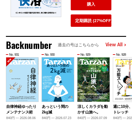
購入
定期購読 (27%OFF)
Backnumber
View All
過去の号はこちらから
No. 931
No. 930
No. 929
No. 928
自律神経ゆったり
あっという間の
涼しくカラダを動
週に10分
メンテナンス術
2kg減
かす山旅へ。
トレッチ
840円 — 2026.08.06
840円 — 2026.07.23
840円 — 2026.07.09
840円 — 202