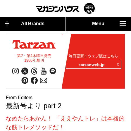
All Brands
Menu
第2・第4木曜日発売
毎日更新！ウェブ版はこちら
1986年創刊
tarzanweb.jp
From Editors
最新号より part 2
なめたらあかん！ 「ええやんトレ」は本格的
な筋トレメソッドだ！