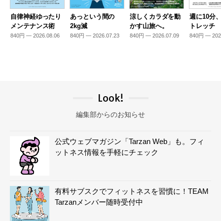
自律神経ゆったり
あっという間の
涼しくカラダを動
週に10分
メンテナンス術
2kg減
かす山旅へ。
トレッチ
840円 — 2026.08.06
840円 — 2026.07.23
840円 — 2026.07.09
840円 — 202
Look!
編集部からのお知らせ
公式ウェブマガジン「Tarzan Web」も。フィ
ットネス情報を手軽にチェック
有料サブスクでフィットネスを習慣に！TEAM
Tarzanメンバー随時受付中