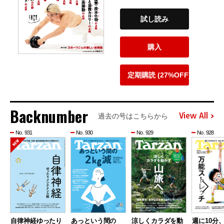
試し読み
購入
定期購読 (27%OFF)
Backnumber
View All
過去の号はこちらから
No. 931
No. 930
No. 929
No. 928
自律神経ゆったり
あっという間の
涼しくカラダを動
週に10分