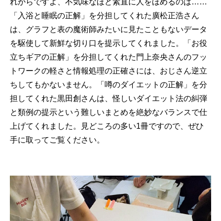
れからですよ、不気味なほど素直に人をほめるのは……
「入浴と睡眠の正解」を分担してくれた廣松正浩さん
は、グラフと表の魔術師みたいに見たこともないデータ
を駆使して新鮮な切り口を提示してくれました。「お役
立ちギアの正解」を分担してくれた門上奈央さんのフッ
トワークの軽さと情報処理の正確さには、おじさん逆立
ちしてもかないません。「噂のダイエットの正解」を分
担してくれた黒田創さんは、怪しいダイエット法の糾弾
と類例の提示という難しいまとめを絶妙なバランスで仕
上げてくれました。見どころの多い1冊ですので、ぜひ
手に取ってご覧ください。