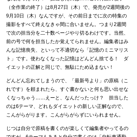
（全作業の終了）は8月27日（木）で、発売が2週間後の
9月10日（木）なんですが、その前日までに次の特集の
撮影をすべて終えなきゃ間に合いません。つまり2週間
で次の担当分を二十数ページやり切るわけです。当然、
前の号で何を担当したか覚えてられません。編集者はみ
んな記憶喪失、といって不適切なら「記憶のミニマリス
ト」です。使わなくなった記憶はどんどん捨てる！ ダ
イエットの正解と同じで、無駄にため込まない！
どんどん忘れてしまうので、「最新号より」の原稿（こ
れです）を頼まれたら、すぐ書かないと何も思い出せな
くなっちゃう……えーと、なんだったっけ？ 担当した
のは6テーマ、どれもダイエットの新しい正解なので、
こんがらがります。こんがらがらずにいられません。
じつは自分で原稿を書くのが楽しくて編集者やってるの
ですが、6テーマもあると自分で書くのは「自転車通勤