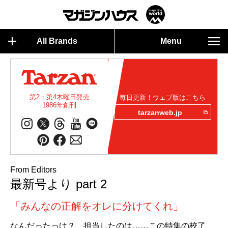
All Brands
Menu
第2・第4木曜日発売
毎日更新！ウェブ版はこちら
1986年創刊
tarzanweb.jp
From Editors
最新号より part 2
「みんなの正解をオレに分けてくれ」
なんだったっけ？ 担当したのは……この特集の校了