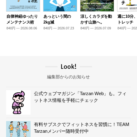
自律神経ゆったり
あっという間の
涼しくカラダを動
週に10分
メンテナンス術
2kg減
かす山旅へ。
トレッチ
840円 — 2026.08.06
840円 — 2026.07.23
840円 — 2026.07.09
840円 — 202
Look!
編集部からのお知らせ
公式ウェブマガジン「Tarzan Web」も。フィ
ットネス情報を手軽にチェック
有料サブスクでフィットネスを習慣に！TEAM
Tarzanメンバー随時受付中