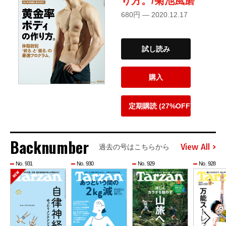
り方。/菊池風磨
680円 — 2020.12.17
試し読み
購入
定期購読 (27%OFF)
Backnumber
View All
過去の号はこちらから
No. 931
No. 930
No. 929
No. 928