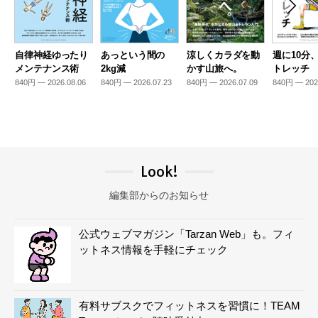
自律神経ゆったり
あっという間の
涼しくカラダを動
週に10分
メンテナンス術
2kg減
かす山旅へ。
トレッチ
840円 — 2026.08.06
840円 — 2026.07.23
840円 — 2026.07.09
840円 — 202
Look!
編集部からのお知らせ
公式ウェブマガジン「Tarzan Web」も。フィ
ットネス情報を手軽にチェック
有料サブスクでフィットネスを習慣に！TEAM