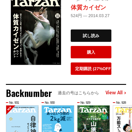
体質カイゼン
524円 — 2014.03.27
試し読み
購入
定期購読 (27%OFF)
Backnumber
View All
過去の号はこちらから
No. 931
No. 930
No. 929
No. 928