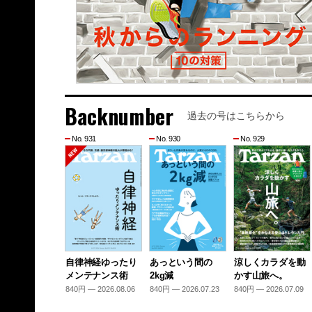
Backnumber
過去の号はこちらから
No. 931
No. 930
No. 929
自律神経ゆったり
あっという間の
涼しくカラダを動
メンテナンス術
2kg減
かす山旅へ。
840円 — 2026.08.06
840円 — 2026.07.23
840円 — 2026.07.09