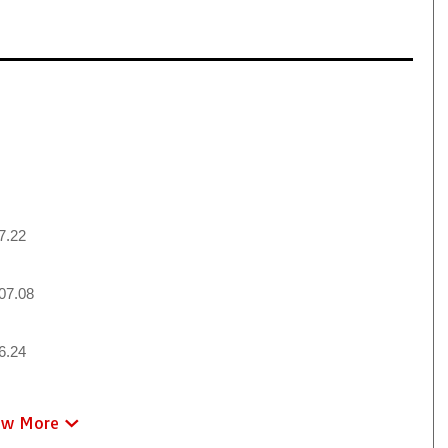
7.22
07.08
6.24
ew More