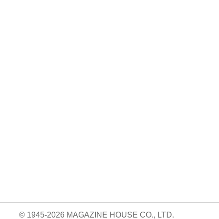
No. 924
No. 923
No. 922
絶対に続けられる
おいしくて、太ら
読売巨人軍の解体
自宅トレーニン
ない食べ方。
新書
05.14
グ。/Aw …
840円 — 2026.04.09
820円 — 2026.03.26
820円 — 2026.04.23
© 1945-2026 MAGAZINE HOUSE CO., LTD.