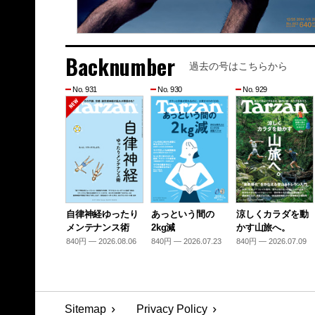
Backnumber
過去の号はこちらから
No. 931
No. 930
No. 929
自律神経ゆったり
あっという間の
涼しくカラダを動
メンテナンス術
2kg減
かす山旅へ。
840円 — 2026.08.06
840円 — 2026.07.23
840円 — 2026.07.09
Sitemap
Privacy Policy