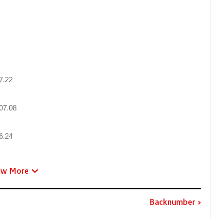
7.22
07.08
6.24
ew More
Backnumber