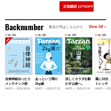
定期購読 (27%OFF)
Backnumber
View All
過去の号はこちらから
No. 931
No. 930
No. 929
No. 928
自律神経ゆったり
あっという間の
涼しくカラダを動
週に10分
メンテナンス術
2kg減
かす山旅へ。
トレッチ
840円 — 2026.08.06
840円 — 2026.07.23
840円 — 2026.07.09
840円 — 202