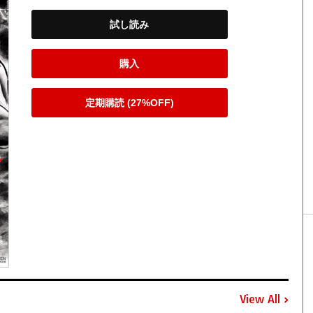
試し読み
購入
定期購読 (27%OFF)
View All