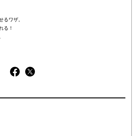
せるワザ。
れる！
。