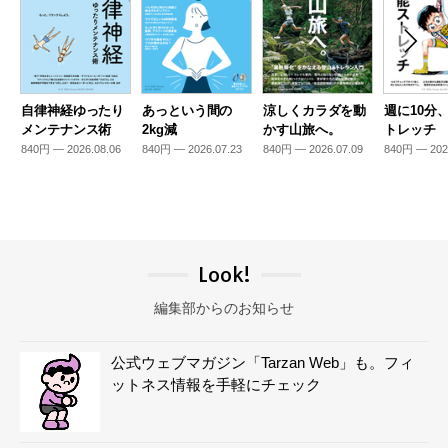
自律神経ゆったり
あっという間の
涼しくカラダを動
週に10分
メンテナンス術
2kg減
かす山旅へ。
トレッチ
840円 — 2026.08.06
840円 — 2026.07.23
840円 — 2026.07.09
840円 — 202
Look!
編集部からのお知らせ
公式ウェブマガジン「Tarzan Web」も。フィ
ットネス情報を手軽にチェック