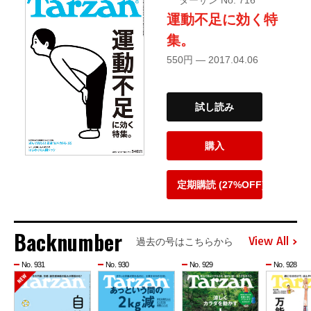
運動不足に効く特
集。
550円 — 2017.04.06
試し読み
購入
定期購読 (27%OFF)
Backnumber
View All
過去の号はこちらから
No. 931
No. 930
No. 929
No. 928