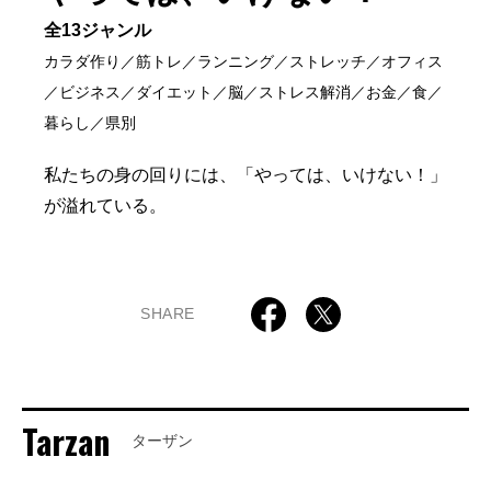
全13ジャンル
カラダ作り／筋トレ／ランニング／ストレッチ／オフィス
／ビジネス／ダイエット／脳／ストレス解消／お金／食／
暮らし／県別
私たちの身の回りには、「やっては、いけない！」
が溢れている。
SHARE
Tarzan
ターザン