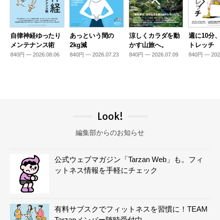
自律神経ゆったり
あっという間の
涼しくカラダを動
週に10分
メンテナンス術
2kg減
かす山旅へ。
トレッチ
840円 — 2026.08.06
840円 — 2026.07.23
840円 — 2026.07.09
840円 — 202
Look!
編集部からのお知らせ
公式ウェブマガジン「Tarzan Web」も。フィ
ットネス情報を手軽にチェック
有料サブスクでフィットネスを習慣に！TEAM
Tarzanメンバー随時受付中