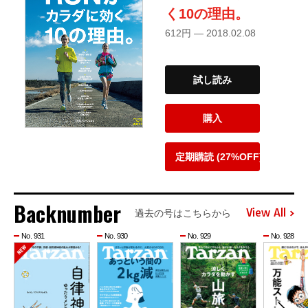
く10の理由。
612円 — 2018.02.08
試し読み
購入
定期購読 (27%OFF)
Backnumber
View All
過去の号はこちらから
No. 931
No. 930
No. 929
No. 928