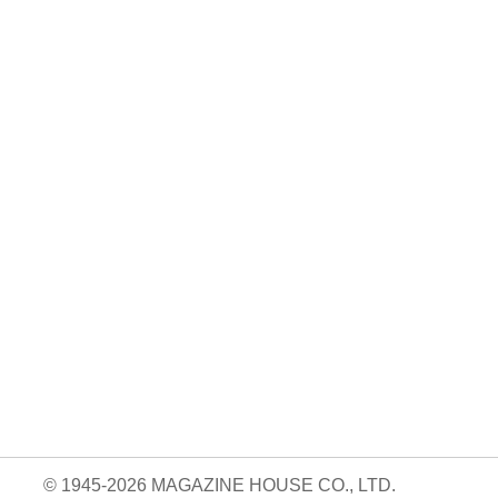
No. 924
No. 923
No. 922
絶対に続けられる
おいしくて、太ら
読売巨人軍の解体
自宅トレーニン
ない食べ方。
新書
05.14
グ。/Aw …
840円 — 2026.04.09
820円 — 2026.03.26
820円 — 2026.04.23
© 1945-2026 MAGAZINE HOUSE CO., LTD.