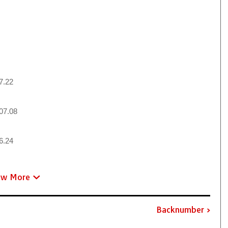
7.22
07.08
6.24
ew More
Backnumber