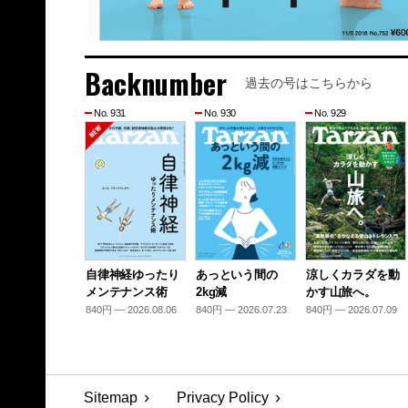
Backnumber
過去の号はこちらから
No. 931
No. 930
No. 929
自律神経ゆったり
あっという間の
涼しくカラダを動
メンテナンス術
2kg減
かす山旅へ。
840円 — 2026.08.06
840円 — 2026.07.23
840円 — 2026.07.09
Sitemap
Privacy Policy