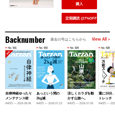
購入
定期購読 (27%OFF)
Backnumber
View All
過去の号はこちらから
No. 931
No. 930
No. 929
No. 928
自律神経ゆったり
あっという間の
涼しくカラダを動
週に10分
メンテナンス術
2kg減
かす山旅へ。
トレッチ
840円 — 2026.08.06
840円 — 2026.07.23
840円 — 2026.07.09
840円 — 202