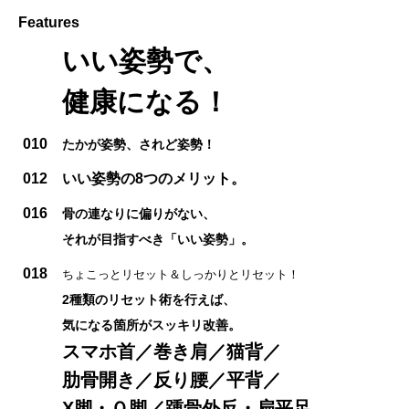
Features
いい姿勢で、
健康になる！
010
たかが姿勢、されど姿勢！
012
いい姿勢の8つのメリット。
016
骨の連なりに偏りがない、
それが目指すべき「いい姿勢」。
018
ちょこっとリセット＆しっかりとリセット！
2種類のリセット術を行えば、
気になる箇所がスッキリ改善。
スマホ首／巻き肩／猫背／
肋骨開き／反り腰／平背／
X脚・Ｏ脚／踵骨外反・扁平足