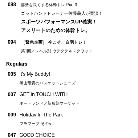
088
姿勢を良くする体幹トレ Part 3
ゴッドハンドトレーナー佐藤義人が実演！
スポーツパフォーマンスUP確実！
アスリートのための体幹トレ。
094
［緊急企画］ 今こそ、自宅トレ！
第1回／レベル別 ウデタテ＆スクワット
Regulars
005
It’s My Buddy!
篠山竜青のバスケットシューズ
007
GET in TOUCH WITH
ポートランド／新形態マーケット
009
Holiday In The Park
フラフープ その5
047
GOOD CHOICE