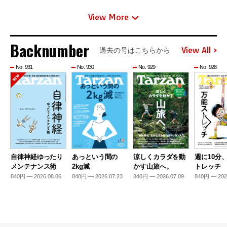
View More
Backnumber
View All
過去の号はこちらから
No. 931
No. 930
No. 929
No. 928
自律神経ゆったり
あっという間の
涼しくカラダを動
週に10分
メンテナンス術
2kg減
かす山旅へ。
トレッチ
840円 — 2026.08.06
840円 — 2026.07.23
840円 — 2026.07.09
840円 — 202