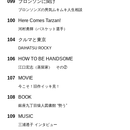
099
ブロンソンに聞け
ブロンソンズの男気ムキムキ人生相談
100
Here Comes Tarzan!
河村勇輝（バスケット選手）
104
クルマと東京
DAIHATSU ROCKY
106
HOW TO BE HANDSOME
江口宏志（蒸留家） その②
107
MOVIE
今こそ！旧作イッキ見！
108
BOOK
銀座九丁目猿人図書館 “勢う”
109
MUSIC
三浦透子 インタビュー