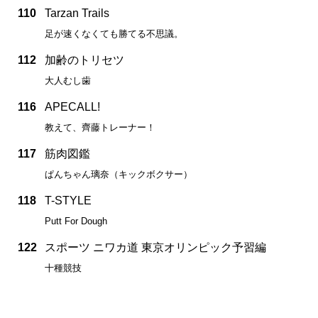
110
Tarzan Trails
足が速くなくても勝てる不思議。
112
加齢のトリセツ
大人むし歯
116
APECALL!
教えて、齊藤トレーナー！
117
筋肉図鑑
ぱんちゃん璃奈（キックボクサー）
118
T-STYLE
Putt For Dough
122
スポーツ ニワカ道 東京オリンピック予習編
十種競技