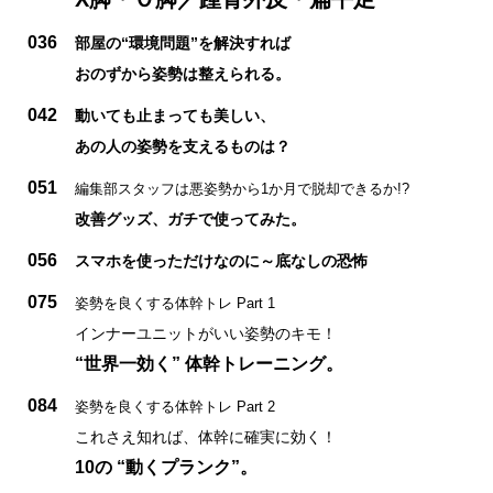
036
部屋の“環境問題”を解決すれば
おのずから姿勢は整えられる。
042
動いても止まっても美しい、
あの人の姿勢を支えるものは？
051
編集部スタッフは悪姿勢から1か月で脱却できるか!?
改善グッズ、ガチで使ってみた。
056
スマホを使っただけなのに～底なしの恐怖
075
姿勢を良くする体幹トレ Part 1
インナーユニットがいい姿勢のキモ！
“世界一効く” 体幹トレーニング。
084
姿勢を良くする体幹トレ Part 2
これさえ知れば、体幹に確実に効く！
10の “動くプランク”。