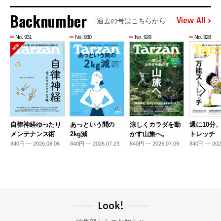
Backnumber
View All
過去の号はこちらから
No. 931
No. 930
No. 929
No. 928
自律神経ゆったり
あっという間の
涼しくカラダを動
週に10分
メンテナンス術
2kg減
かす山旅へ。
トレッチ
840円 — 2026.08.06
840円 — 2026.07.23
840円 — 2026.07.09
840円 — 202
Look!