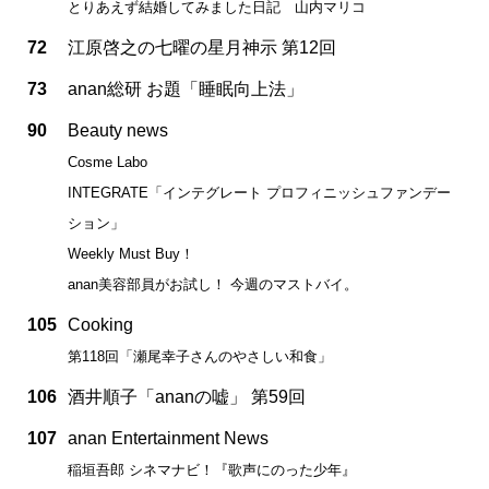
とりあえず結婚してみました日記 山内マリコ
72
江原啓之の七曜の星月神示 第12回
73
anan総研 お題「睡眠向上法」
90
Beauty news
Cosme Labo
INTEGRATE「インテグレート プロフィニッシュファンデー
ション」
Weekly Must Buy！
anan美容部員がお試し！ 今週のマストバイ。
105
Cooking
第118回「瀬尾幸子さんのやさしい和食」
106
酒井順子「ananの嘘」 第59回
107
anan Entertainment News
稲垣吾郎 シネマナビ！『歌声にのった少年』