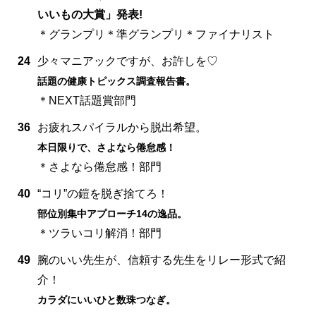
いいもの大賞」発表!
＊グランプリ＊準グランプリ＊ファイナリスト
24
少々マニアックですが、お許しを♡
話題の健康トピックス調査報告書。
＊NEXT話題賞部門
36
お疲れスパイラルから脱出希望。
本日限りで、さよなら倦怠感！
＊さよなら倦怠感！部門
40
“コリ”の鎧を脱ぎ捨てろ！
部位別集中アプローチ14の逸品。
＊ツラいコリ解消！部門
49
腕のいい先生が、信頼する先生をリレー形式で紹
介！
カラダにいいひと数珠つなぎ。