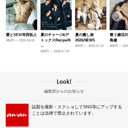
愛とSEX/寺西拓人
夏のチャージ&デ
夏の癒し旅
整う腸活20
トックスRecipe/K
2026/NEWS
島健
980円 — 2026.08.05
…
880円 — 2026.07.22
880円 — 202
880円 — 2026.07.29
Look!
編集部からのお知らせ
誌面を撮影・スクショしてSNS等にアップする
ことは法律で禁止されています。