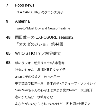
7
Food news
『LA CANDEUR』のフランス菓子
9
Antenna
Tweed／Must Buy and News／Teatime
48
岡田准一の EXPOSURE season2
「オカダのジショ」 第44回
65
WHO’S HOT？／桐谷健太
68
紙のラジオ 朝井リョウ×古市憲寿
社会のじかん 堀 潤×五月女ケイ子
anan女子の伝え方 佐々木圭一
中学英語で世界一周 鈴木亮平×スティーブ・ソレイシィ
SanPakuちゃんのわがまま気まま愛のRoom 犬山紙子
恋のかた結び 水城せとな
あなたがいいならそれでいいけど 坂上 忍×土田晃之