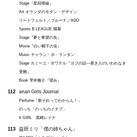
Stage『星回帰線』
Art オランダのモダン・デザイン
リートフェルト／ブルーナ／ADO
Sports B.LEAGUE 開幕
Stage『夢と希望の先』
Movie『白い帽子の女』
Music チャラン・ポ・ランタン
Stage カミーユ・ボワテル『ヨブの話―善き人のいわれなき
受難』
Book 雫井脩介『望み』
112
anan Girls Journal
Perfume「新それってわからん！」
のっち「のっちのイチブ」
It GIRL 黒崎レイナ
113
益田ミリ「僕の姉ちゃん」