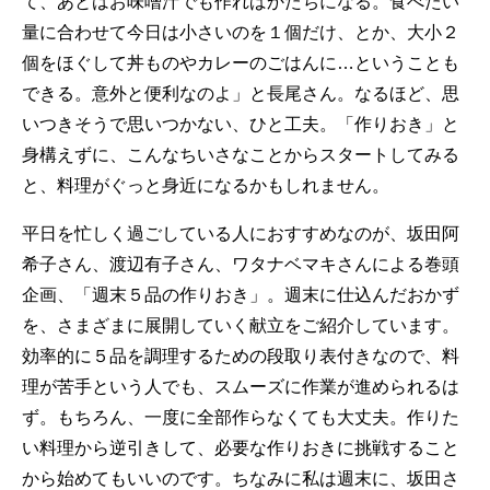
て、あとはお味噌汁でも作ればかたちになる。食べたい
量に合わせて今日は小さいのを１個だけ、とか、大小２
個をほぐして丼ものやカレーのごはんに…ということも
できる。意外と便利なのよ」と長尾さん。なるほど、思
いつきそうで思いつかない、ひと工夫。「作りおき」と
身構えずに、こんなちいさなことからスタートしてみる
と、料理がぐっと身近になるかもしれません。
平日を忙しく過ごしている人におすすめなのが、坂田阿
希子さん、渡辺有子さん、ワタナベマキさんによる巻頭
企画、「週末５品の作りおき」。週末に仕込んだおかず
を、さまざまに展開していく献立をご紹介しています。
効率的に５品を調理するための段取り表付きなので、料
理が苦手という人でも、スムーズに作業が進められるは
ず。もちろん、一度に全部作らなくても大丈夫。作りた
い料理から逆引きして、必要な作りおきに挑戦すること
から始めてもいいのです。ちなみに私は週末に、坂田さ