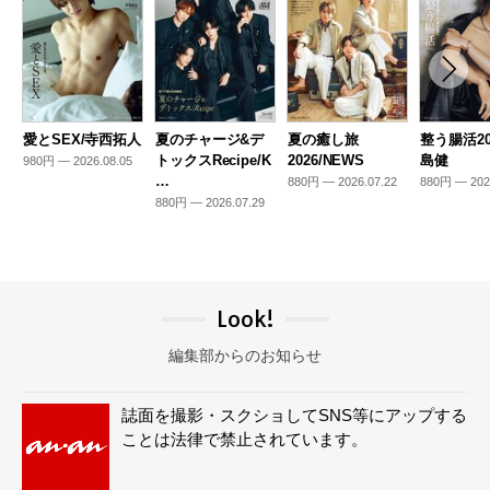
愛とSEX/寺西拓人
夏のチャージ&デ
夏の癒し旅
整う腸活20
トックスRecipe/K
2026/NEWS
島健
980円 — 2026.08.05
…
880円 — 2026.07.22
880円 — 202
880円 — 2026.07.29
Look!
編集部からのお知らせ
誌面を撮影・スクショしてSNS等にアップする
ことは法律で禁止されています。