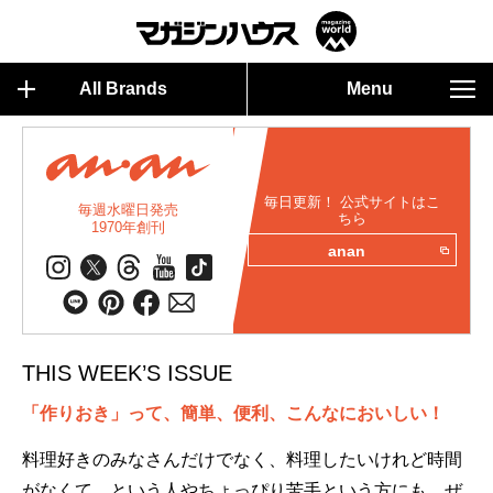
All Brands
Menu
毎日更新！ 公式サイトはこ
毎週水曜日発売
ちら
1970年創刊
anan
THIS WEEK’S ISSUE
「作りおき」って、簡単、便利、こんなにおいしい！
料理好きのみなさんだけでなく、料理したいけれど時間
がなくて…という人やちょっぴり苦手という方にも、ぜ