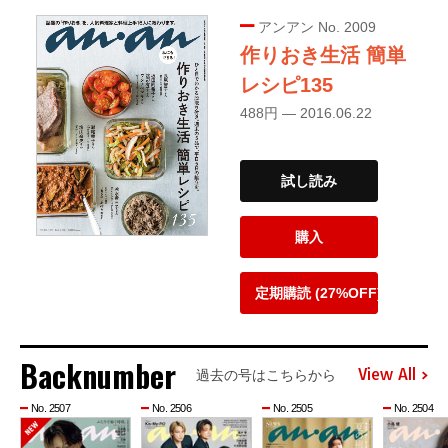
アンアン No. 2009
作りおき生活 簡単
レシピ135
488円 — 2016.06.22
試し読み
購入
定期購読 (27%OFF)
Backnumber
View All
過去の号はこちらから
No. 2507
No. 2506
No. 2505
No. 2504