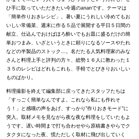
ひ手に取っていただきたい今週のananです。テーマは
「簡単作りおきレシピ」。暑い夏にうれしい冷めてもお
いしい常備菜、週末に作る５品で展開する平日５日間の
献立、仕込んでおけばほろ酔いでもお皿に盛るだけの簡
単おつまみ、いざというときに頼りになるソースやたれ
などの半製品のストック…。名だたる人気料理家のみな
さんと料理上手と評判の方々、総勢１６人に教わった１
３５のレシピはどれもこれも、手軽でとびきりおいしい
ものばかり。
料理撮影を終えて編集部に戻ってきたスタッフたちは
「すっごく簡単なんですよ。これなら私にも作れそ
う！」と感嘆の声をあげ、すっかり”作りおきモード”に
突入。取材メモを見ながら夜な夜な料理をしていたもよ
うです。遅い時間まで打ち合わせやら原稿書きやらでク
タクタになった夜、慌ただしく取材に飛び出していく