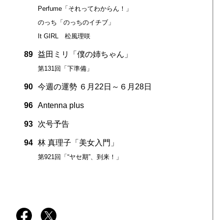
Perfume「それってわからん！」
のっち「のっちのイチブ」
It GIRL 松風理咲
89
益田ミリ「僕の姉ちゃん」
第131回「下準備」
90
今週の運勢 ６月22日～６月28日
96
Antenna plus
93
次号予告
94
林 真理子「美女入門」
第921回「“ヤセ期”、到来！」