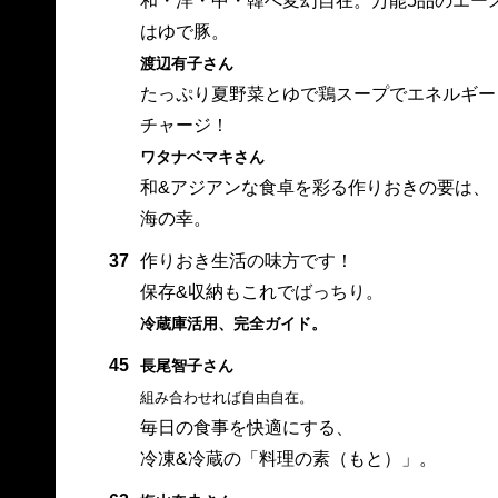
和・洋・中・韓へ変幻自在。万能5品のエー
はゆで豚。
渡辺有子さん
たっぷり夏野菜とゆで鶏スープでエネルギー
チャージ！
ワタナベマキさん
和&アジアンな食卓を彩る作りおきの要は、
海の幸。
37
作りおき生活の味方です！
保存&収納もこれでばっちり。
冷蔵庫活用、完全ガイド。
45
長尾智子さん
組み合わせれば自由自在。
毎日の食事を快適にする、
冷凍&冷蔵の「料理の素（もと）」。