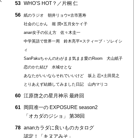
ス
53
WHO’S HOT？／片桐 仁
56
紙のラジオ 朝井リョウ×古市憲寿
社会のじかん 堀 潤×五月女ケイ子
anan女子の伝え方 佐々木圭一
中学英語で世界一周 鈴木亮平×スティーブ・ソレイシ
ィ
SanPakuちゃんのわがまま気まま愛のRoom 犬山紙子
恋のかた結び 水城せとな
あなたがいいならそれでいいけど 坂上 忍×土田晃之
とりあえず結婚してみました日記 山内マリコ
60
江原啓之の星月神示 最終回
61
岡田准一の EXPOSURE season2
「オカダのジショ」 第38回
78
ananカラダに良いものカタログ
認定！「キヌアみそ」