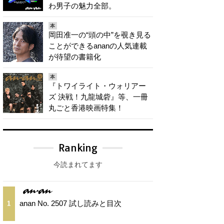
わ男子の魅力全部。
本
岡田准一の“頭の中”を覗き見る
ことができるananの人気連載
が待望の書籍化
本
『トワイライト・ウォリアー
ズ 決戦！九龍城砦』等、一冊
丸ごと香港映画特集！
Ranking
今読まれてます
anan No. 2507 試し読みと目次
1