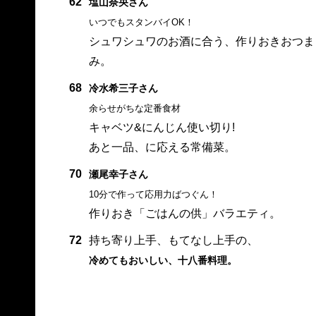
62
塩山奈央さん
いつでもスタンバイOK！
シュワシュワのお酒に合う、作りおきおつま
み。
68
冷水希三子さん
余らせがちな定番食材
キャベツ&にんじん使い切り!
あと一品、に応える常備菜。
70
瀬尾幸子さん
10分で作って応用力ばつぐん！
作りおき「ごはんの供」バラエティ。
72
持ち寄り上手、もてなし上手の、
冷めてもおいしい、十八番料理。