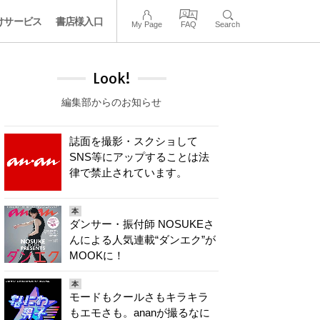
けサービス
書店様入口
My Page
FAQ
Search
Look!
編集部からのお知らせ
誌面を撮影・スクショして
SNS等にアップすることは法
律で禁止されています。
本
ダンサー・振付師 NOSUKEさ
んによる人気連載“ダンエク”が
MOOKに！
本
モードもクールさもキラキラ
もエモさも。ananが撮るなに