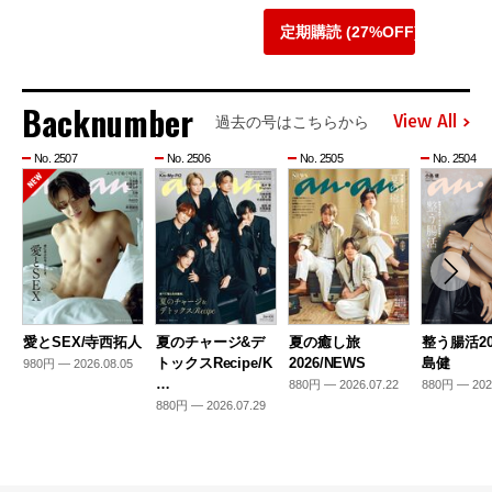
定期購読 (27%OFF)
Backnumber
View All
過去の号はこちらから
No. 2507
No. 2506
No. 2505
No. 2504
愛とSEX/寺西拓人
夏のチャージ&デ
夏の癒し旅
整う腸活20
トックスRecipe/K
2026/NEWS
島健
980円 — 2026.08.05
…
880円 — 2026.07.22
880円 — 202
880円 — 2026.07.29