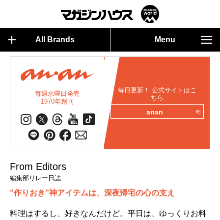
All Brands
Menu
毎日更新！ 公式サイトはこ
毎週水曜日発売
ちら
1970年創刊
anan
From Editors
編集部リレー日誌
“作りおき”神アイテムは、深夜帰宅の心の支え
料理はするし、好きなんだけど。平日は、ゆっくりお料