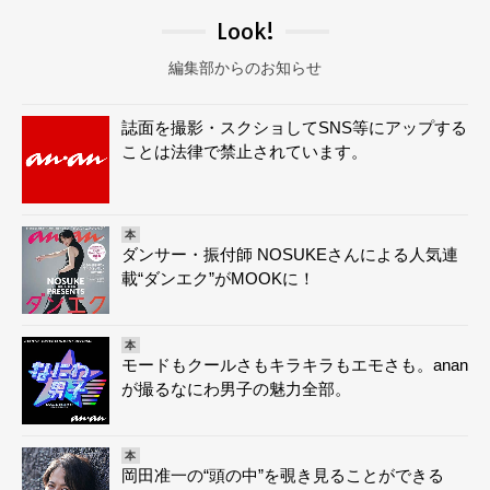
Look!
編集部からのお知らせ
誌面を撮影・スクショしてSNS等にアップする
ことは法律で禁止されています。
本
ダンサー・振付師 NOSUKEさんによる人気連
載“ダンエク”がMOOKに！
本
モードもクールさもキラキラもエモさも。anan
が撮るなにわ男子の魅力全部。
本
岡田准一の“頭の中”を覗き見ることができる