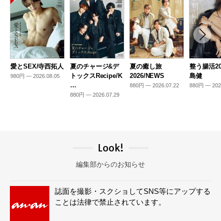
愛とSEX/寺西拓人
夏のチャージ&デ
夏の癒し旅
整う腸活20
トックスRecipe/K
2026/NEWS
島健
980円 — 2026.08.05
…
880円 — 2026.07.22
880円 — 202
880円 — 2026.07.29
Look!
編集部からのお知らせ
誌面を撮影・スクショしてSNS等にアップする
ことは法律で禁止されています。