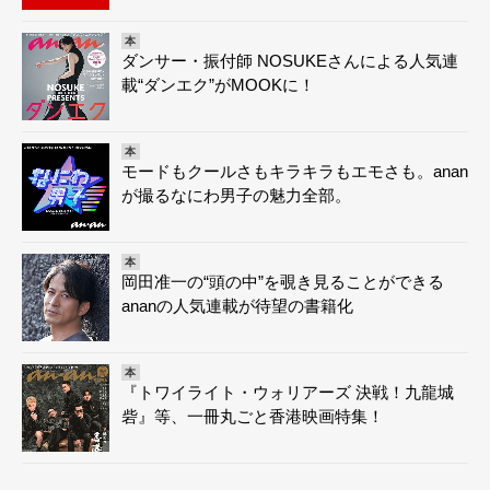
本
ダンサー・振付師 NOSUKEさんによる人気連
載“ダンエク”がMOOKに！
本
モードもクールさもキラキラもエモさも。anan
が撮るなにわ男子の魅力全部。
本
岡田准一の“頭の中”を覗き見ることができる
ananの人気連載が待望の書籍化
本
『トワイライト・ウォリアーズ 決戦！九龍城
砦』等、一冊丸ごと香港映画特集！