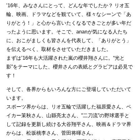
’16年、みなさんにとって、どんな年でしたか？ リオ五
輪、映画、ドラマなどを観ていて、様々なシーンで「あ
りがとう！」と心から言いたくなるできごとが多い年だ
ったように思います。そこで、ananが気になる人たち
に、おこがましくも皆さんを代表して、「ありがとう」
を伝えるべく、取材をさせていただきました。
まずは’16年も大活躍された嵐の櫻井翔さんに。“光と
影”をテーマにした、櫻井さんの表紙とグラビアは必見で
す！
そして、各界からもいろんな方にご登場していただいて
います。
スポーツ界からは、リオ五輪で活躍した福原愛さん、ベ
イカー茉秋さん、山縣亮太さん、”二刀流”の野球選手と
して記録を更新し続ける大谷翔平さん、映画＆ドラマ界
からは、松坂桃李さん、菅田将暉さん。