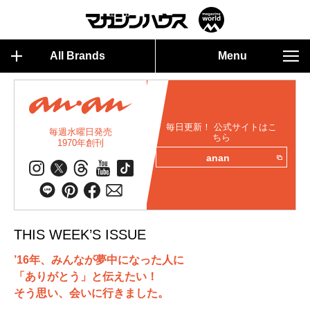
All Brands
Menu
毎日更新！ 公式サイトはこ
毎週水曜日発売
ちら
1970年創刊
anan
THIS WEEK’S ISSUE
’16年、みんなが夢中になった人に
「ありがとう」と伝えたい！
そう思い、会いに行きました。