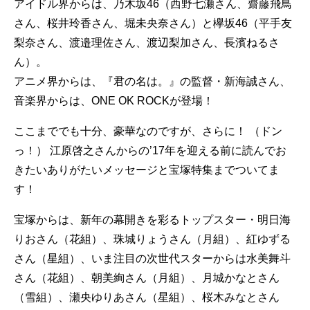
アイドル界からは、乃木坂46（西野七瀬さん、齋藤飛鳥
さん、桜井玲香さん、堀未央奈さん）と欅坂46（平手友
梨奈さん、渡邉理佐さん、渡辺梨加さん、長濱ねるさ
ん）。
アニメ界からは、『君の名は。』の監督・新海誠さん、
音楽界からは、ONE OK ROCKが登場！
ここまででも十分、豪華なのですが、さらに！ （ドン
っ！） 江原啓之さんからの’17年を迎える前に読んでお
きたいありがたいメッセージと宝塚特集までついてま
す！
宝塚からは、新年の幕開きを彩るトップスター・明日海
りおさん（花組）、珠城りょうさん（月組）、紅ゆずる
さん（星組）、いま注目の次世代スターからは水美舞斗
さん（花組）、朝美絢さん（月組）、月城かなとさん
（雪組）、瀬央ゆりあさん（星組）、桜木みなとさん