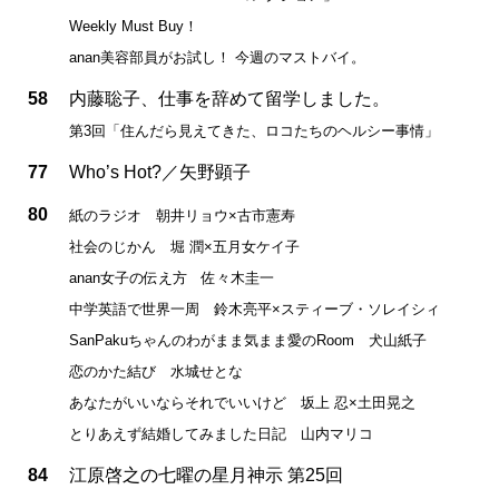
Weekly Must Buy！
anan美容部員がお試し！ 今週のマストバイ。
58
内藤聡子、仕事を辞めて留学しました。
第3回「住んだら見えてきた、ロコたちのヘルシー事情」
77
Who’s Hot?／矢野顕子
80
紙のラジオ 朝井リョウ×古市憲寿
社会のじかん 堀 潤×五月女ケイ子
anan女子の伝え方 佐々木圭一
中学英語で世界一周 鈴木亮平×スティーブ・ソレイシィ
SanPakuちゃんのわがまま気まま愛のRoom 犬山紙子
恋のかた結び 水城せとな
あなたがいいならそれでいいけど 坂上 忍×土田晃之
とりあえず結婚してみました日記 山内マリコ
84
江原啓之の七曜の星月神示 第25回