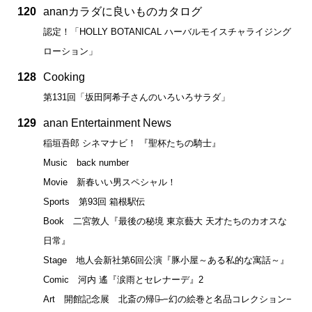
120
ananカラダに良いものカタログ
認定！「HOLLY BOTANICAL ハーバルモイスチャライジング
ローション」
128
Cooking
第131回「坂田阿希子さんのいろいろサラダ」
129
anan Entertainment News
稲垣吾郎 シネマナビ！ 『聖杯たちの騎士』
Music back number
Movie 新春いい男スペシャル！
Sports 第93回 箱根駅伝
Book 二宮敦人『最後の秘境 東京藝大 天才たちのカオスな
日常』
Stage 地人会新社第6回公演『豚小屋～ある私的な寓話～』
Comic 河内 遙『涙雨とセレナーデ』2
Art 開館記念展 北斎の帰還̶ −幻の絵巻と名品コレクション−