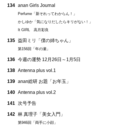
134
anan Girls Journal
Perfume「新それってわからん！」
かしゆか「気になりだしたらキリがない！」
It GIRL 高月彩良
135
益田ミリ「僕の姉ちゃん」
第156回「年の瀬」
136
今週の運勢 12月26日～1月5日
138
Antenna plus vol.1
139
anan総研 お題「お年玉」
140
Antenna plus vol.2
141
次号予告
142
林 真理子「美女入門」
第946回「両手に小顔」