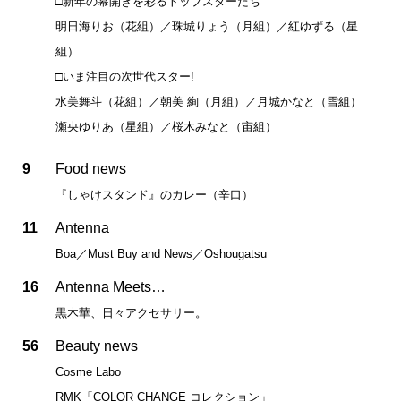
□新年の幕開きを彩るトップスターたち
明日海りお（花組）／珠城りょう（月組）／紅ゆずる（星
組）
□いま注目の次世代スター!
水美舞斗（花組）／朝美 絢（月組）／月城かなと（雪組）
瀬央ゆりあ（星組）／桜木みなと（宙組）
9
Food news
『しゃけスタンド』のカレー（辛口）
11
Antenna
Boa／Must Buy and News／Oshougatsu
16
Antenna Meets…
黒木華、日々アクセサリー。
56
Beauty news
Cosme Labo
RMK「COLOR CHANGE コレクション」