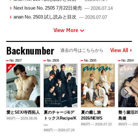
Next Issue No. 2505 7月22日発売
— 2026.07.14
anan No. 2503 試し読みと目次
— 2026.07.07
View More
Backnumber
View All
過去の号はこちらから
No. 2507
No. 2506
No. 2505
No. 2504
愛とSEX/寺西拓人
夏のチャージ&デ
夏の癒し旅
整う腸活20
トックスRecipe/K
2026/NEWS
島健
980円 — 2026.08.05
…
880円 — 2026.07.22
880円 — 202
880円 — 2026.07.29