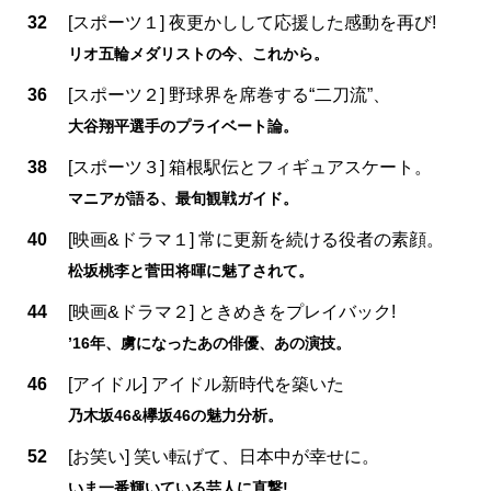
32
[スポーツ１] 夜更かしして応援した感動を再び!
リオ五輪メダリストの今、これから。
36
[スポーツ２] 野球界を席巻する“二刀流”、
大谷翔平選手のプライベート論。
38
[スポーツ３] 箱根駅伝とフィギュアスケート。
マニアが語る、最旬観戦ガイド。
40
[映画&ドラマ１] 常に更新を続ける役者の素顔。
松坂桃李と菅田将暉に魅了されて。
44
[映画&ドラマ２] ときめきをプレイバック!
’16年、虜になったあの俳優、あの演技。
46
[アイドル] アイドル新時代を築いた
乃木坂46&欅坂46の魅力分析。
52
[お笑い] 笑い転げて、日本中が幸せに。
いま一番輝いている芸人に直撃!