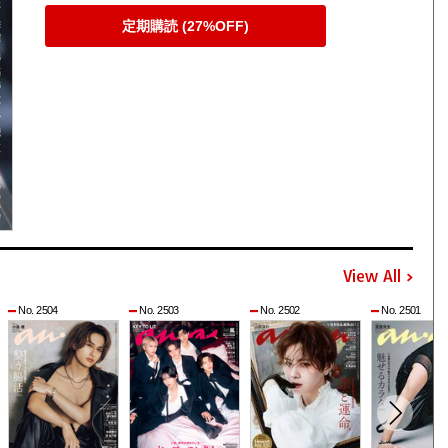
定期購読 (27%OFF)
View All
No. 2504
No. 2503
No. 2502
No. 2501