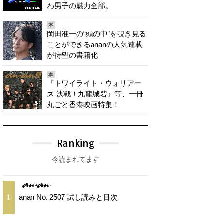
わ男子の魅力全部。
本
岡田准一の“頭の中”を覗き見る
ことができるananの人気連載
が待望の書籍化
本
『トワイライト・ウォリアー
ズ 決戦！九龍城砦』等、一冊
丸ごと香港映画特集！
Ranking
今読まれてます
anan No. 2507 試し読みと目次
1