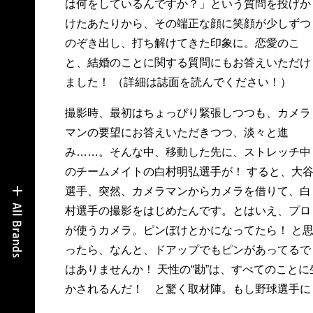
は何をしているんですか？」という質問を投げか
けたあたりから、その端正な顔に笑顔が少しずつ
のぞき出し、打ち解けてきた印象に。恋愛のこ
と、結婚のことに関する質問にもお答えいただけ
ました！ （詳細は誌面を読んでください！）
撮影時、最初はちょっぴり緊張しつつも、カメラ
マンの要望にお答えいただきつつ、淡々と進
み……。そんな中、移動した先に、ストレッチ中
のチームメイトの白村明弘選手が！ すると、大
選手、突然、カメラマンからカメラを借りて、白
村選手の撮影をはじめたんです。とはいえ、プロ
が使うカメラ。ピンぼけとかになってたら！ と
ったら、なんと、ドアップでもピンがあってるで
はありませんか！ 天性の“勘”は、すべてのことに
かされるんだ！ と驚く取材陣。もし野球選手に