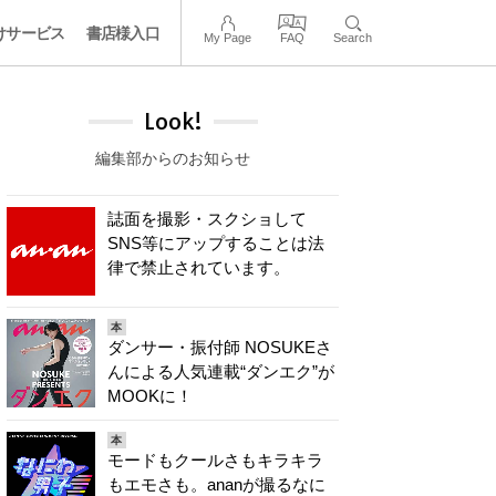
けサービス
書店様入口
My Page
FAQ
Search
Look!
編集部からのお知らせ
誌面を撮影・スクショして
SNS等にアップすることは法
律で禁止されています。
本
ダンサー・振付師 NOSUKEさ
んによる人気連載“ダンエク”が
MOOKに！
本
モードもクールさもキラキラ
もエモさも。ananが撮るなに