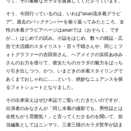
って、その素敵なカラダを披露してくださっています。
そう、今回行っているのは、いわば“anan流水着グラビ
ア”。過去のバックナンバーを振り返ってみたところ、女
性の水着グラビアページはananでは（おそらく、です
が…）はじめての試み。小誌をはじめ、数々の雑誌・広
告で大活躍のスタイリスト・百々千晴さんや、同じくフ
ォトグラファーの吉田崇さん、ヘアメイクの浜田あゆみ
さんのお力を借りて、彼女たちのカラダの魅力をばっち
り引き出しつつ、かつ、いまどきの水着スタイリングで
あくまでおしゃれに……という、絶妙なニュアンスを探
るフォトシュートとなりました。
その出来栄えはぜひ本誌でご覧いただきたいのですが、
出演者のみなさんが「同じ水着の撮影でも、男性誌とは
全然ちがう雰囲気！」と言ってくださるのを聞いて、担
当編集としてはニンマリ。三者三様のカラダ哲学が詰ま