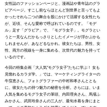
女性誌のファッションページと、漫画誌や青年誌のグラ
ビアページ。すこし前ならほとんど別世界と言ってもよ
かったそれら二つの舞台を股にかけて活躍する女性たち
が、近頃、そんな愛称で呼ばれているのです。「モデ
ル」足す「グラビア」で、「モグラ女子」。モグラとい
うと一見なんだかもっさりとしたイメージが浮かぶかも
しれませんが、あなどるなかれ。彼女たちは、男性、女
性、両方の視線を一身に集める、次世代の魅力を持って
いるのです。
今回の特集企画「大人気“モグラ女子”たちに学ぶ！ 女も
見惚れるカラダ学。」では、マーケティングライターの
牛窪恵さん、フォトグラファーの中村和孝さんととも
に、彼女たちの持つ魅力の秘密を分析。さらには、いま
人気を集めるモグラ女子の筆頭、内田理央さん、馬場ふ
みかさん、武田玲奈さんの三人が、最旬水着を身にまと