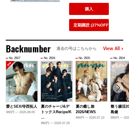
購入
定期購読 (27%OFF)
Backnumber
View All
過去の号はこちらから
No. 2507
No. 2506
No. 2505
No. 2504
愛とSEX/寺西拓人
夏のチャージ&デ
夏の癒し旅
整う腸活20
トックスRecipe/K
2026/NEWS
島健
980円 — 2026.08.05
…
880円 — 2026.07.22
880円 — 202
880円 — 2026.07.29