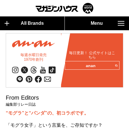
All Brands
Menu
毎日更新！ 公式サイトはこ
毎週水曜日発売
ちら
1970年創刊
anan
From Editors
編集部リレー日誌
“モグラ”と“パンダ”の、初コラボです。
「モグラ女子」という言葉を、ご存知ですか？