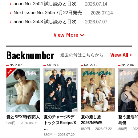
anan No. 2504 試し読みと目次
— 2026.07.14
Next Issue No. 2505 7月22日発売
— 2026.07.14
anan No. 2503 試し読みと目次
— 2026.07.07
View More
Backnumber
View All
過去の号はこちらから
No. 2507
No. 2506
No. 2505
No. 2504
愛とSEX/寺西拓人
夏のチャージ&デ
夏の癒し旅
整う腸活20
トックスRecipe/K
2026/NEWS
島健
980円 — 2026.08.05
…
880円 — 2026.07.22
880円 — 202
880円 — 2026.07.29