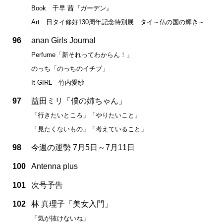
Book 千早 茜『ガーデン』
Art 日タイ修好130周年記念特別展 タイ～仏の国の輝き～
96
anan Girls Journal
Perfume「新それってわからん！」
のっち「のっちのイチブ」
It GIRL 竹内愛紗
97
益田ミリ「僕の姉ちゃん」
「行きたいところ」「やりたいこと」
「見たくないもの」「考えていること」
98
今週の運勢 7月5日～7月11日
100
Antenna plus
101
次号予告
102
林 真理子「美女入門」
「気が抜けないね」