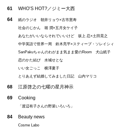
61
WHO’S HOT?／ジミー大西
64
紙のラジオ 朝井リョウ×古市憲寿
社会のじかん 堀 潤×五月女ケイ子
あなたがいいならそれでいいけど 坂上 忍×土田晃之
中学英語で世界一周 鈴木亮平×スティーブ・ソレイシィ
SanPakuちゃんのわがまま気まま愛のRoom 犬山紙子
恋のかた結び 水城せとな
いい女ごっこ 横澤夏子
とりあえず結婚してみました日記 山内マリコ
68
江原啓之の七曜の星月神示
69
Cooking
「渡辺有子さんの野菜いろいろ」
84
Beauty news
Cosme Labo