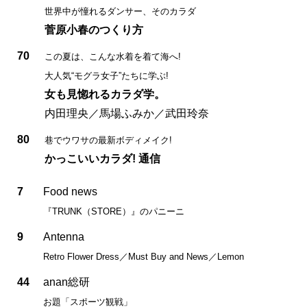
世界中が憧れるダンサー、そのカラダ
菅原小春のつくり方
70
この夏は、こんな水着を着て海へ!
大人気“モグラ女子”たちに学ぶ!
女も見惚れるカラダ学。
内田理央／馬場ふみか／武田玲奈
80
巷でウワサの最新ボディメイク!
かっこいいカラダ! 通信
7
Food news
『TRUNK（STORE）』のパニーニ
9
Antenna
Retro Flower Dress／Must Buy and News／Lemon
44
anan総研
お題「スポーツ観戦」